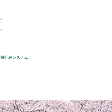
F）
F）
情報公表システム」